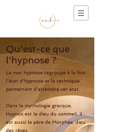
Qu'est-ce que
l'hypnose ?
Le mot hypnose regroupe à la fois
l'état d'hypnose
et la technique
permettant d'atteindre cet état.
Dans la mythologie grecque,
Hypnos est le dieu du sommeil, il
est aussi le père de Morphée, dieu
des rêves.