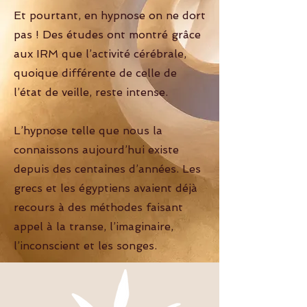
Et pourtant, en hypnose on ne dort
pas ! Des études ont montré grâce
aux IRM que l’activité cérébrale,
quoique différente de celle de
l’état de veille, reste intense.
L’hypnose telle que nous la
connaissons aujourd’hui existe
depuis des centaines d’années. Les
grecs et les égyptiens avaient déjà
recours à des méthodes faisant
appel à la transe, l’imaginaire,
l’inconscient et les songes.