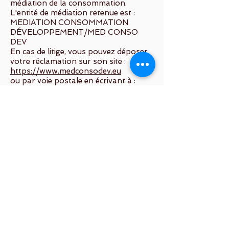
médiation de la consommation.
L'entité de médiation retenue est :
MEDIATION CONSOMMATION
DÉVELOPPEMENT/MED CONSO
DEV
En cas de litige, vous pouvez déposer
votre réclamation sur son site :
https://www.medconsodev.eu
ou par voie postale en écrivant à :
MEDIATION CONSOMMATION
DÉVELOPPEMENT/MED CONSO
DEV
Centre d’Affaires Stéphanois SAS
IMMEUBLE L’HORIZON –
ESPLANADE DE FRANCE
3, RUE J. CONSTANT MILLERET –
42000 SAINT-ÉTIENNE
10. Droit Applicable et Litiges
Les présentes CGPS sont soumises
au droit français. En cas de litige, les
parties s’engagent à rechercher une
solution amiable avant de recourir aux