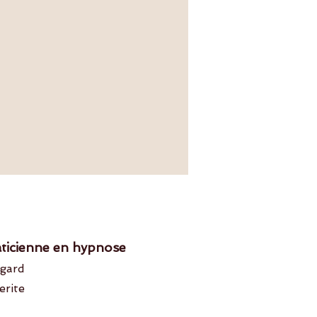
aticienne en hypnose
egard
erite