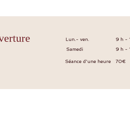
verture
Lun.- ven.
9 h - 
Samedi
9 h - 
Séance d'une heure
70€